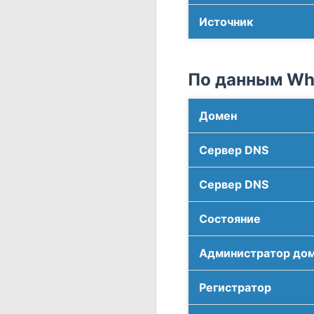
Источник
По данным Who
Домен
Сервер DNS
Сервер DNS
Соcтояние
Администратор до
Регистратор